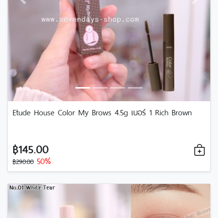
Previous
Next
Etude House Color My Brows 4.5g เบอร์ 1 Rich Brown
฿145.00
50%
฿290.00