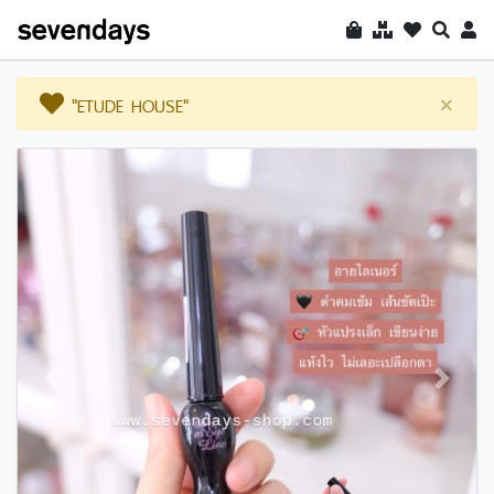
"ETUDE HOUSE"
×
Previous
Next