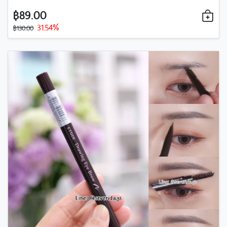
฿89.00
31.54%
฿130.00