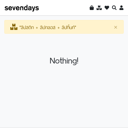
"ลิปสติก + ลิปกลอส + ลิปทิ้นท์"
×
Nothing!