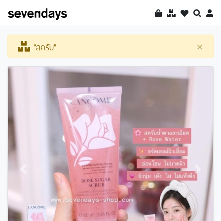
"สครับ"
×
Previous
Next