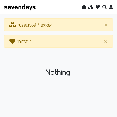
"บรอนเซอร์ / เฉดดิ้ง"
×
"DIESEL"
×
Nothing!