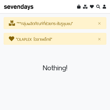
"**กลุ่มผลิตภัณฑ์ที่ช่วยกระชับรูขุมขน"
×
"OLAPLEX โอลาเพล็กซ์"
×
Nothing!